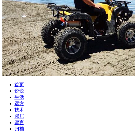
首页
说说
生活
远方
技术
邻居
留言
归档