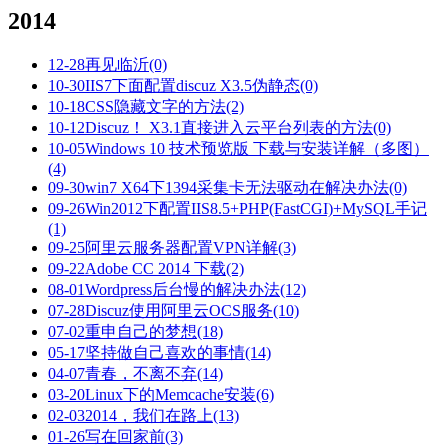
2014
12-28
再见临沂
(0)
10-30
IIS7下面配置discuz X3.5伪静态
(0)
10-18
CSS隐藏文字的方法
(2)
10-12
Discuz！ X3.1直接进入云平台列表的方法
(0)
10-05
Windows 10 技术预览版 下载与安装详解（多图）
(4)
09-30
win7 X64下1394采集卡无法驱动在解决办法
(0)
09-26
Win2012下配置IIS8.5+PHP(FastCGI)+MySQL手记
(1)
09-25
阿里云服务器配置VPN详解
(3)
09-22
Adobe CC 2014 下载
(2)
08-01
Wordpress后台慢的解决办法
(12)
07-28
Discuz使用阿里云OCS服务
(10)
07-02
重申自己的梦想
(18)
05-17
坚持做自己喜欢的事情
(14)
04-07
青春，不离不弃
(14)
03-20
Linux下的Memcache安装
(6)
02-03
2014，我们在路上
(13)
01-26
写在回家前
(3)