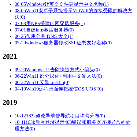
08-05
Windows让英文文件夹显示中文名称
(1)
08-05
Win11安卓子系统提示VirtWifi的连接受限的解决方
法
(0)
07-03
用NPS搭建内网穿透服务
(1)
07-01
自建kms激活服务器
(0)
06-25
常用公共 DNS 大全
(1)
05-29
windows服务器修改SSL证书友好名称
(0)
2021
09-20
Windows 11去除快捷方式小箭头
(0)
06-22
Win11 部分汉化+启用中文输入法
(0)
06-22
Win11 安装 .net3.5
(0)
04-10
Win10远程桌面连接统信OS[UOS]
(0)
2019
10-12
163k修改导航使导航项目均匀分布
(0)
10-11
163k后台登录提示403错误和服务器连接异常的处
理方法
(0)