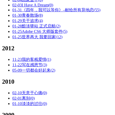
02-03
I Have A Dream
(0)
01-31
《四年，我可以等你》–献给所有异地恋
(55)
01-30
青春散场
(8)
01-29
关于追求
(4)
01-28
黯淡驿站 正式启航
(2)
01-25
Adobe CS6 大师版套件
(5)
01-25
世界再大 我要回家
(12)
2012
11-23
我的客栈爱情
(1)
11-22
写在感恩节
(3)
05-09
一切都会好起来
(2)
2010
02-10
无意于心痛
(0)
02-01
离别
(0)
01-10
淡淡的过往
(0)
2009