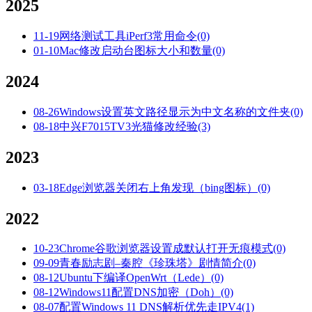
2025
11-19
网络测试工具iPerf3常用命令
(0)
01-10
Mac修改启动台图标大小和数量
(0)
2024
08-26
Windows设置英文路径显示为中文名称的文件夹
(0)
08-18
中兴F7015TV3光猫修改经验
(3)
2023
03-18
Edge浏览器关闭右上角发现（bing图标）
(0)
2022
10-23
Chrome谷歌浏览器设置成默认打开无痕模式
(0)
09-09
青春励志剧–秦腔《珍珠塔》剧情简介
(0)
08-12
Ubuntu下编译OpenWrt（Lede）
(0)
08-12
Windows11配置DNS加密（Doh）
(0)
08-07
配置Windows 11 DNS解析优先走IPV4
(1)