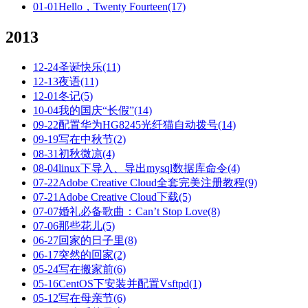
01-01
Hello，Twenty Fourteen
(17)
2013
12-24
圣诞快乐
(11)
12-13
夜语
(11)
12-01
冬记
(5)
10-04
我的国庆“长假”
(14)
09-22
配置华为HG8245光纤猫自动拨号
(14)
09-19
写在中秋节
(2)
08-31
初秋微凉
(4)
08-04
linux下导入、导出mysql数据库命令
(4)
07-22
Adobe Creative Cloud全套完美注册教程
(9)
07-21
Adobe Creative Cloud下载
(5)
07-07
婚礼必备歌曲：Can’t Stop Love
(8)
07-06
那些花儿
(5)
06-27
回家的日子里
(8)
06-17
突然的回家
(2)
05-24
写在搬家前
(6)
05-16
CentOS下安装并配置Vsftpd
(1)
05-12
写在母亲节
(6)