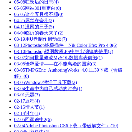
05-08
狂欢后的日志
(4)
05-05
网站301重定向
(0)
05-05
这个五月很不顺
(0)
04-25
屌丝在奋斗
(2)
04-11
没网的日子
(5)
04-04
临沂的春天来了
(2)
03-19
用U盘制作启动盘
(7)
03-12
Photoshop终极插件：Nik Color Efex Pro 4.0
(6)
03-10
Photoshop抠图教程:PS中抽出滤镜的使用
(2)
03-07
如何批量修改MySQL数据库表前缀
(1)
03-05
诠释爱情——在不能离婚的国家
(3)
03-05
TMPGEnc_AuthoringWorks_4.0.11.39下载（含破
解）
(0)
03-05
Window7激活工具下载
(2)
03-04
生命中为自己感动的时光
(1)
03-01
无题
(3)
02-17
返程
(4)
02-15
情人节
(1)
02-14
过年
(1)
02-05
回家途中2
(6)
02-04
Adobe Photoshop CS6下载（带破解文件）
(10)
02-04
回家途中
(8)