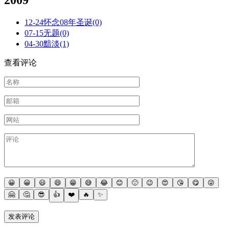
12-24
怀念08年圣诞
(0)
07-15
无题
(0)
04-30
黯淡
(1)
查看评论
😀
😀
😃
😄
😁
😅
😂
😊
🙂
😉
😍
😘
😋
😜
🤗
🤔
😎
👍
❤️
🔥
✨