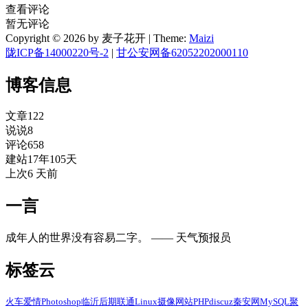
查看评论
暂无评论
Copyright © 2026 by 麦子花开
|
Theme:
Maizi
陇ICP备14000220号-2
|
甘公安网备62052202000110
博客信息
文章
122
说说
8
评论
658
建站
17年105天
上次
6 天前
一言
成年人的世界没有容易二字。 —— 天气预报员
标签云
火车
爱情
Photoshop
临沂
后期
联通
Linux
摄像
网站
PHP
discuz
秦安网
MySQL
聚