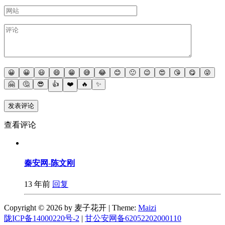
😀
😀
😃
😄
😁
😅
😂
😊
🙂
😉
😍
😘
😋
😜
🤗
🤔
😎
👍
❤️
🔥
✨
查看评论
秦安网-陈文刚
13 年前
回复
Copyright © 2026 by 麦子花开
|
Theme:
Maizi
陇ICP备14000220号-2
|
甘公安网备62052202000110