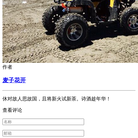
作者
麦子花开
休对故人思故国，且将新火试新茶。诗酒趁年华！
查看评论