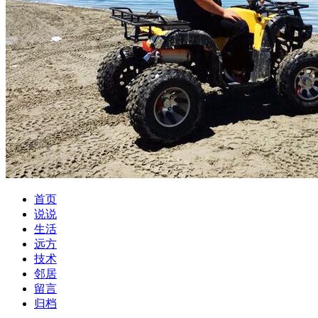
首页
说说
生活
远方
技术
邻居
留言
归档