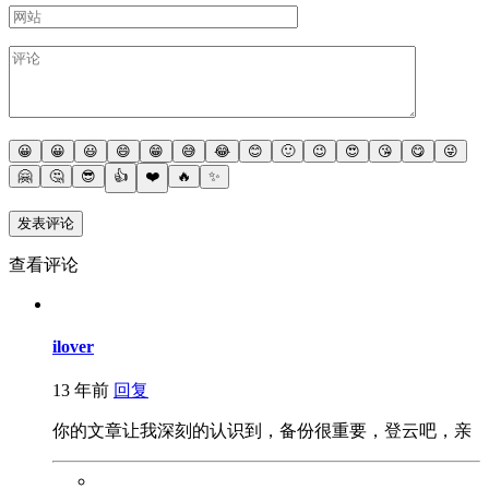
😀
😀
😃
😄
😁
😅
😂
😊
🙂
😉
😍
😘
😋
😜
🤗
🤔
😎
👍
❤️
🔥
✨
查看评论
ilover
13 年前
回复
你的文章让我深刻的认识到，备份很重要，登云吧，亲