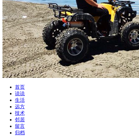
首页
说说
生活
远方
技术
邻居
留言
归档