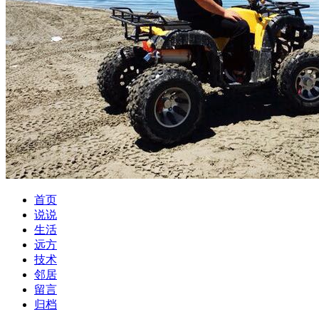
首页
说说
生活
远方
技术
邻居
留言
归档