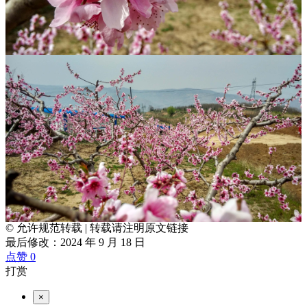
© 允许规范转载
|
转载请注明原文链接
最后修改：2024 年 9 月 18 日
点赞
0
打赏
×