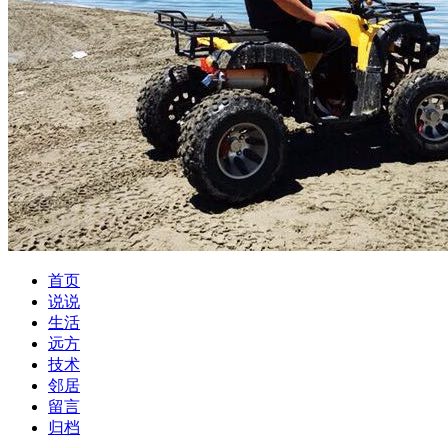
首页
说说
生活
远方
技术
邻居
留言
归档