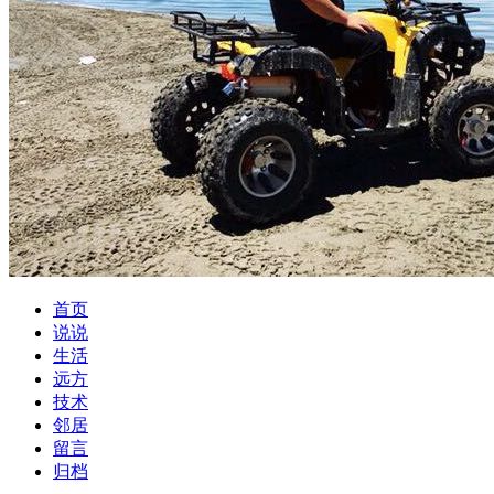
首页
说说
生活
远方
技术
邻居
留言
归档