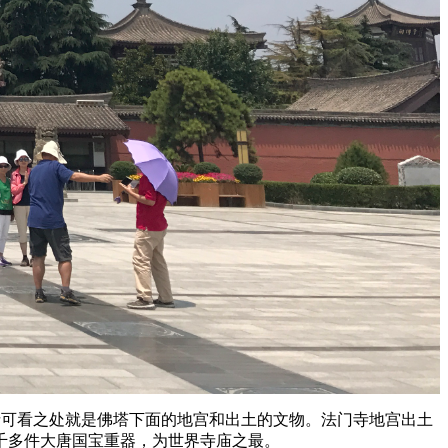
寺可看之处就是佛塔下面的地宫和出土的文物。法门寺地宫出土
千多件大唐国宝重器，为世界寺庙之最。