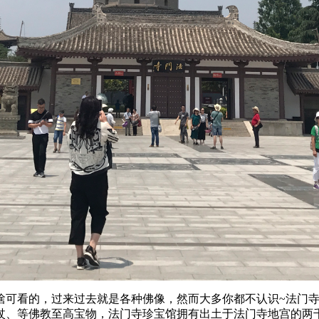
啥可看的，过来过去就是各种佛像，然而大多你都不认识~法门
杖、等佛教至高宝物，法门寺珍宝馆拥有出土于法门寺地宫的两