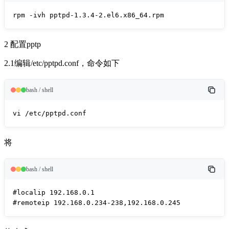
rpm -ivh pptpd-1.3.4-2.el6.x86_64.rpm
2 配置pptp
2.1编辑/etc/pptpd.conf，命令如下
bash / shell
vi /etc/pptpd.conf
将
bash / shell
#localip 192.168.0.1

#remoteip 192.168.0.234-238,192.168.0.245