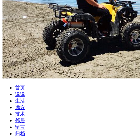
首页
说说
生活
远方
技术
邻居
留言
归档