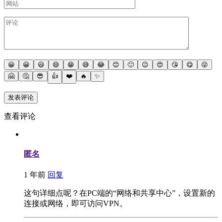
😀
😀
😃
😄
😁
😅
😂
😊
🙂
😉
😍
😘
😋
😜
🤗
🤔
😎
👍
❤️
🔥
✨
查看评论
匿名
1 年前
回复
这句详细点呢？在PC端的“网络和共享中心”，设置新的
连接或网络，即可访问VPN。