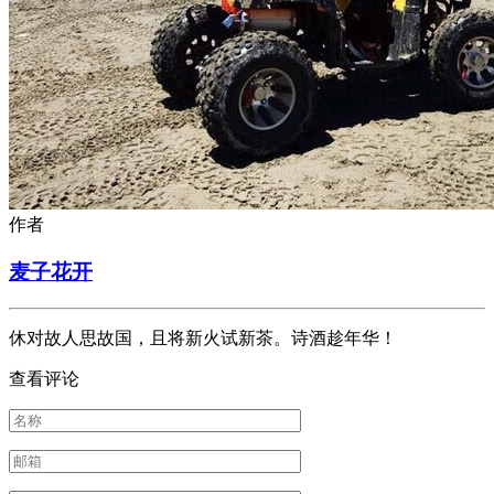
作者
麦子花开
休对故人思故国，且将新火试新茶。诗酒趁年华！
查看评论