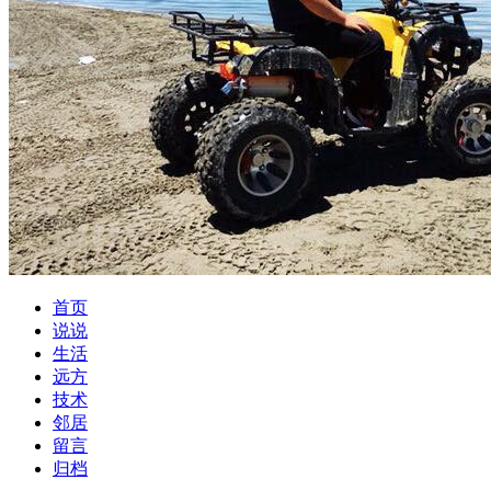
首页
说说
生活
远方
技术
邻居
留言
归档