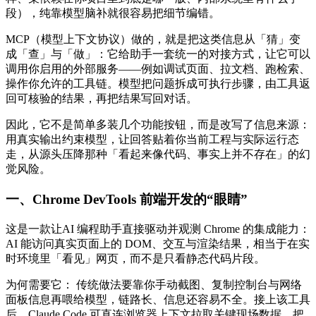
段），纯靠模型脑补就很容易把细节编错。
MCP（模型上下文协议）做的，就是把这类信息从「猜」变
成「查」与「做」：它给助手一套统一的对接方式，让它可以
调用你启用的外部服务——例如调试页面、拉文档、跑检索、
操作你允许的工具链。模型把问题拆成可执行步骤，由工具返
回可核验的结果，再把结果写回对话。
因此，它不是简单多装几个功能按钮，而是改写了信息来源：
用真实输出约束模型，让回答贴着你当前工程与实际运行态
走，从源头压降那种「看起来像代码、事实上并不存在」的幻
觉风险。
一、Chrome DevTools 前端开发的“眼睛”
这是一款让AI 编程助手直接驱动并观测 Chrome 的集成能力：
AI 能访问真实页面上的 DOM、交互与渲染结果，相当于在实
时环境里「看见」网页，而不是只看静态代码片段。
为何需要它： 传统做法要靠你手动截图、复制控制台与网络
面板信息再喂给模型，链路长、信息还容易不全。接上该工具
后，Claude Code 可直连浏览器上下文拉取关键现场数据，把