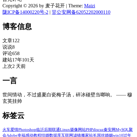
Copyright © 2026 by 麦子花开
|
Theme:
Maizi
陇ICP备14000220号-2
|
甘公安网备62052202000110
博客信息
文章
122
说说
8
评论
658
建站
17年101天
上次
2 天前
一言
世间情动，不过盛夏白瓷梅子汤，碎冰碰壁当啷响。 —— 穆
玄英挂帅
标签云
火车
爱情
Photoshop
临沂
后期
联通
Linux
摄像
网站
PHP
discuz
秦安网
MySQL
聚
会
Adobe
幸福
感动
教程
结婚
数据库
互联网
滤镜
搬家
站长
屌丝
婚姻
win10
过年