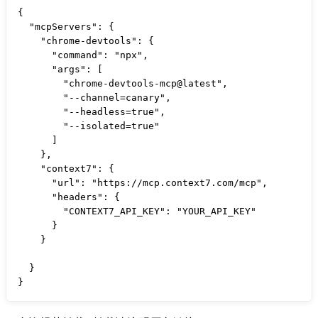
{

  "mcpServers": {

    "chrome-devtools": {

      "command": "npx",

      "args": [

        "chrome-devtools-mcp@latest",

        "--channel=canary",

        "--headless=true",

        "--isolated=true"

      ]

    },

    "context7": {

      "url": "https://mcp.context7.com/mcp",

      "headers": {

        "CONTEXT7_API_KEY": "YOUR_API_KEY"     

      }

    }

  }

}