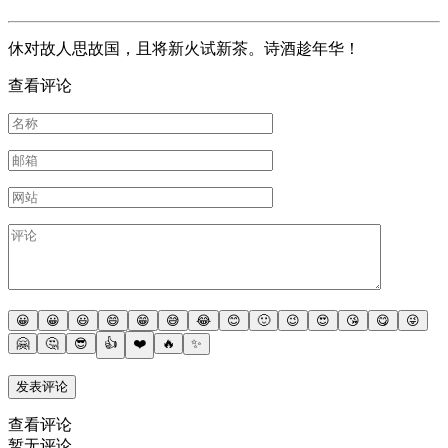
休对故人思故国，且将新火试新茶。诗酒趁年华！
查看评论
😀
😀
😃
😄
😁
😅
😂
😊
🙂
😉
😍
😘
😋
😜
🤗
🤔
😎
👍
❤️
🔥
✨
查看评论
暂无评论