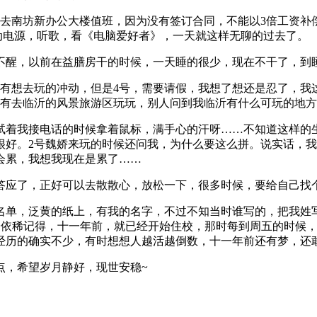
请去南坊新办公大楼值班，因为没有签订合同，不能以3倍工资补
移动电源，听歌，看《电脑爱好者》，一天就这样无聊的过去了。
睡不醒，以前在益膳房干的时候，一天睡的很少，现在不干了，到
的有想去玩的冲动，但是4号，需要请假，我想了想还是忍了，我
有去临沂的风景旅游区玩玩，别人问到我临沂有什么可玩的地方
试着我接电话的时候拿着鼠标，满手心的汗呀……不知道这样的
很好。2号魏娇来玩的时候还问我，为什么要这么拼。说实话，
会累，我想我现在是累了……
答应了，正好可以去散散心，放松一下，很多时候，要给自己找
名单，泛黄的纸上，有我的名字，不过不知当时谁写的，把我姓
~依稀记得，十一年前，就已经开始住校，那时每到周五的时候
经历的确实不少，有时想想人越活越倒数，十一年前还有梦，还
点，希望岁月静好，现世安稳~