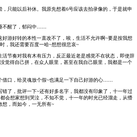
偿，只能以后补休。我原先想着6号应该去拍录像的，于是就申
睡不醒了，郁闷中……
这好游好转的本性一直改不了，唉，生活不允许啊~要是按我想
时，我还需要百度一哈~想想很悲哀~
生活节奏对我有木有压力，反正最近老是感觉不在状态，即使辞
我没觉得自己拼，在众人眼里，甚至在我自己眼里，我都是一个
个借口，给灵魂放个假~也满足一下自己好游的心……
写错了，批评一下~还有好多名字，我都没有印象了，十一年过
，都会想家想到哭泣，不知不觉，十一年的时光已经溜走，从懵
敢想，而如今，一无所有~