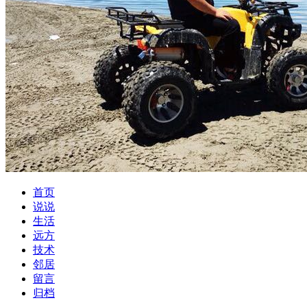
首页
说说
生活
远方
技术
邻居
留言
归档