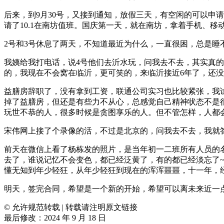
后来，到9月30号，又接到通知，放假三天，有空闲的可以申
请了10.1在南坊值班。国庆第一天，就在南坊，拿着手机、
2号和3号休息了两天，不知道最近为什么，一直很困，总是
我姨给我打电话，说4号他们去沂水玩，问我去不去，其实真
的，我现在不会窝在临沂，更可笑的，来临沂接近6年了，还没
益膳房辞职了，没有拿到工资，联通公司实习也比较紧张，我
掉了益膳房，但还是有些力不从心，总感觉自己精神状态不是
玩世不恭的人，很多时候是贪图享乐的人。但不管怎样，人都
宋伟网上接了个录像的活，不过是北京的，问我去不去，我就
前天在微信上看了杨栋发的照片，是当年初一二班所有人员的
去了，谁说记忆不会变色，都已经泛黄了，有的都已经淡忘了
懂无知到年少轻狂，从年少轻狂到现在的浑浑噩噩，十一年，
明天，签完合同，希望是一个新的开始，希望可以离未来近一
© 允许规范转载
|
转载请注明原文链接
最后修改：2024 年 9 月 18 日