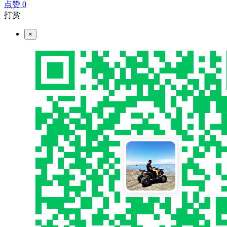
点赞
0
打赏
×