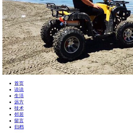
首页
说说
生活
远方
技术
邻居
留言
归档