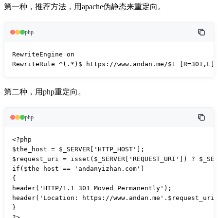
第一种，推荐方法，用apache伪静态来重定向。
php
RewriteEngine on

RewriteRule ^(.*)$ https://www.andan.me/$1 [R=301,L]
第二种，用php重定向。
php
<?php

$the_host = $_SERVER['HTTP_HOST'];

$request_uri = isset($_SERVER['REQUEST_URI']) ? $_SER
if($the_host == 'andanyizhan.com')

{

header('HTTP/1.1 301 Moved Permanently');

header('Location: https://www.andan.me'.$request_uri)
}

?>