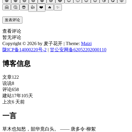
😀
😀
😃
😄
😁
😅
😂
😊
🙂
😉
😍
😘
😋
😜
🤗
🤔
😎
👍
❤️
🔥
✨
查看评论
暂无评论
Copyright © 2026 by 麦子花开
|
Theme:
Maizi
陇ICP备14000220号-2
|
甘公安网备62052202000110
博客信息
文章
122
说说
8
评论
658
建站
17年105天
上次
6 天前
一言
草木也知愁，韶华竟白头。 —— 唐多令·柳絮