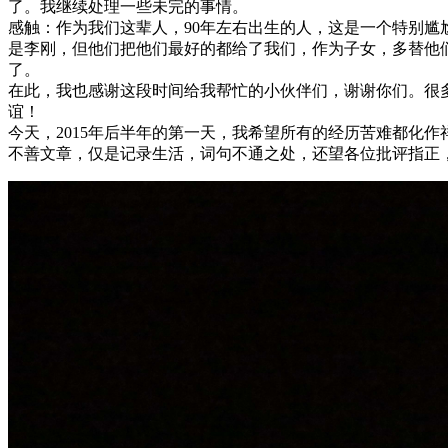
了。我继续处理一些未完的事情。
感触：作为我们这辈人，90年左右出生的人，这是一个特别
是李刚，但他们把他们最好的都给了我们，作为子女，多替他
了。
在此，我也感谢这段时间给我帮忙的小伙伴们，谢谢你们。很
谊！
今天，2015年后半年的第一天，我希望所有的经历苦难都化
不善文章，仅是记录生活，词句不通之处，还望各位批评指正