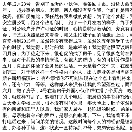
去年12月23号，告别了临沂的小伙伴。准备回甘肃。沿途去
年，一起共事的朋友、老师、亲人都没有留住我。他们也是留
优秀。但即便如此，我任然有我卑微的梦想，为了这个梦想，
安注册公司，跑各个政府部门，跑了一个月左右的样子，终于
证，对公账户开户许可证的时候，心情是特别激动的。究竟有
会，把营业执照拿出来看看，却又生怕辣子面的油溅到上面，弄脏
直坚持到2015年，虽然还没有获得成功，虽然这五年遭受了
告的时候，我觉得，那时的我，是幸福的！我觉得这段应该叫
四月份，为了稳定下来，很仓促的找了房子，见了很多之前在
事，但对于我做的事情来说，有很大的帮助，有的可以算作是
五月，真正的体验了业务员的生活。一天拿着个文件夹，在秦
刷完工。对于我这样一个性格内向的人，出去跑业务是相当痛
斯在斯坦福演讲： 有些事情你不可能从现在这个点上看到将
命，还有业力，等等。这样做从来没有让我的希望落空过，而
六月，搬了房子，4号在新房子外面小伙伴帮忙搭了个厨房，
的，就这样打乱了。躺着打了几个电话，把身边的事都拜托给
白天要去学校上课，根本没有时间休息。那天晚上，肚子依然
有的亲戚和庄里人以后。我们家人聚在一起吃饭的时候。弟弟
眼。母亲抱着弟弟的哭声，是那么的刺耳。下午，我随着王乐
打电话过来，问问弟弟的情况。这段时间每个人的神经都是绷
查，办各种手续。这种状态一直持续到23号，弟弟安然出院