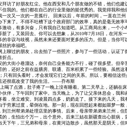
西安拜访了好朋友红尘。他在西安和几个朋友做的不错，他们也
不住我的。他们都在自己的行业里做的挺优秀的。我觉得我和他
我一次又一次的一意孤行。 回来以后，年前的时间，一直在兰州
办下来了。不得不吐槽下这个政府部门的效率，真的是毫无效率
多激动，有多兴奋，只有我自己知道吧。从工商局出来，一个小
了，又装回去。你可以去想象，从2010年7月18日，在河东一中
太多的非议与歧视，虽然未来还要面对更多的压力。但是，当你
屌丝的幸福吧。
网上聊过的朋友，出去拍了一些照片，参与了一些活动，认证了
转折点。
安的大街小巷溜达，奈何自己业务能力不行，碰了很多壁。但辛
苦的，还好之前在益膳房、联通、百米积累了一些经验。虽然这
来；只有回头看时，才会发现它们之间的关系。所以，要相信这些
且还彻底改变了我的生活。——乔布斯
晚上喝了点酒，肚子疼了一晚上没有睡着。第二天早上，还躺在
小伙伴，下午回到了家中。当天晚上，为了让父亲休息会，我和
疼着，坐立难安。到凌晨四点多，奶奶走了。接下来的几天，我有
由于劳累过度，晕倒在地。那一刻，现在回想起来都如噩梦一般
，到兰州帮弟弟处理店里的事情。后来，母亲带弟弟来兰州，住
紧的，生怕出个万一，出个意外。后来三姑在新疆查出心脏病，
。当天下午，三兄弟和母亲，在黄河边散步，虽然那天是阴天，但