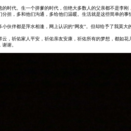
尴尬的时代。生一个拼爹的时代，但绝大多数人的父亲都不是李刚
们分担，多和他们沟通，多给他们温暖。生活就是这些简单的事
多小伙伴都是萍水相逢，网上认识的“网友”。但却给予了我莫大
作祥云，祈佑家人平安，祈佑亲友安康，祈佑所有的梦想，都如花
，谢谢。