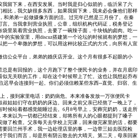
建议我留下来，在西安发展。当时我是归心似箭的，临沂呆了六
们相比，我欠缺很多东西，如果我留下来，我未必会像他们那样
，和弟弟一起做摄像方面的活。过完年已然是三月份了。在秦
可言。当我拿到营业执照，公章，组织机构代码证，税务登记
布袋里装着营业执照，去要了一碗辣子面，十块钱的卤肉。吃一
的实验室里，用discuz搭建第一个论坛的时候就有的梦想，一
可以把一个卑微的梦想，可以用这种比较正式的方式，向所有人宣
微信公众平台，弟弟的婚庆店开业。这个月有很多不起眼的小
苦总是有回报的，这个月跑下了整个便民卡的业务，并在月底印
看似无关联的工作，却在这个时候帮上了忙。这也让我想起乔布
点迟早会连接到一起。你们必须信赖某些东西─直觉、归宿、生
床上，接到家里电话：奶奶病危。本来准备发放一万张便民卡
叔叔姑姑们守在奶奶的床边。回来之前父亲已经熬了一晚上了，
时候站着都感觉能睡过去。6月8号早上，安葬完奶奶，送走所
，本来以为一切都已经结束，却将所有人的心眼都提到了嗓子
院做了检查。父亲每天去学校上完课，回来做完家里的活，都要
需要回兰州手术，我一边处理店里的事，一边带三姑去医院检
对于我们而言，却是所有阴云散去的大晴天。第二天，母亲回家