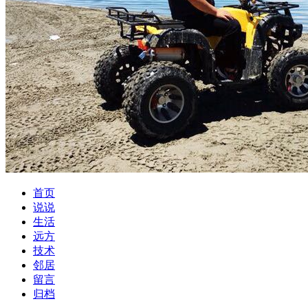
首页
说说
生活
远方
技术
邻居
留言
归档