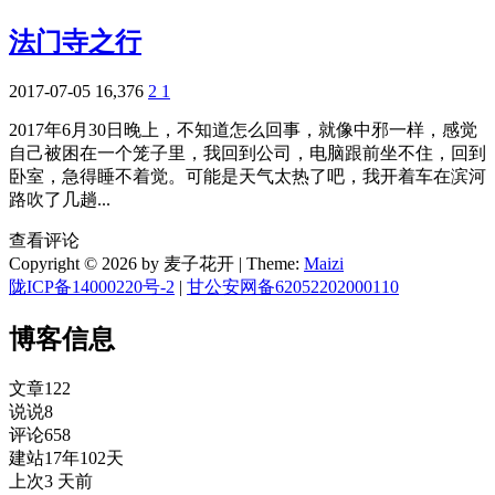
法门寺之行
2017-07-05
16,376
2
1
2017年6月30日晚上，不知道怎么回事，就像中邪一样，感觉
自己被困在一个笼子里，我回到公司，电脑跟前坐不住，回到
卧室，急得睡不着觉。可能是天气太热了吧，我开着车在滨河
路吹了几趟...
查看评论
Copyright © 2026 by 麦子花开
|
Theme:
Maizi
陇ICP备14000220号-2
|
甘公安网备62052202000110
博客信息
文章
122
说说
8
评论
658
建站
17年102天
上次
3 天前