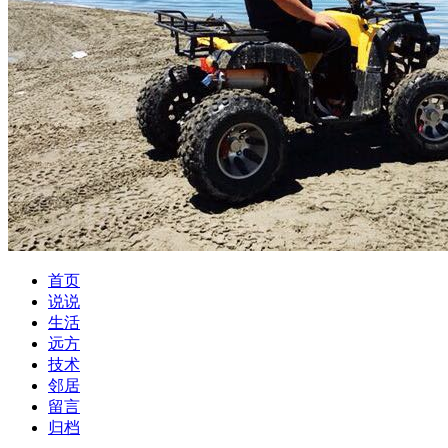
首页
说说
生活
远方
技术
邻居
留言
归档