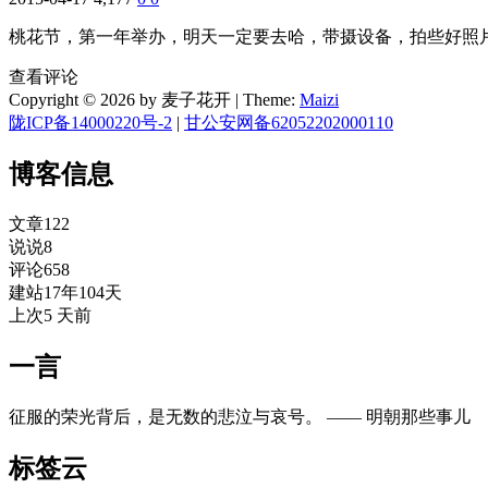
桃花节，第一年举办，明天一定要去哈，带摄设备，拍些好照
查看评论
Copyright © 2026 by 麦子花开
|
Theme:
Maizi
陇ICP备14000220号-2
|
甘公安网备62052202000110
博客信息
文章
122
说说
8
评论
658
建站
17年104天
上次
5 天前
一言
征服的荣光背后，是无数的悲泣与哀号。 —— 明朝那些事儿
标签云