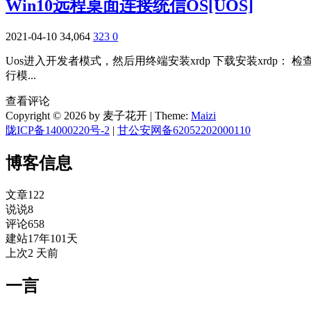
Win10远程桌面连接统信OS[UOS]
2021-04-10
34,064
323
0
Uos进入开发者模式，然后用终端安装xrdp 下载安装xrdp
行模...
查看评论
Copyright © 2026 by 麦子花开
|
Theme:
Maizi
陇ICP备14000220号-2
|
甘公安网备62052202000110
博客信息
文章
122
说说
8
评论
658
建站
17年101天
上次
2 天前
一言