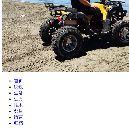
首页
说说
生活
远方
技术
邻居
留言
归档