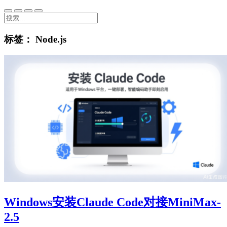
标签：
Node.js
Windows安装Claude Code对接MiniMax-
2.5