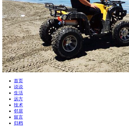
首页
说说
生活
远方
技术
邻居
留言
归档