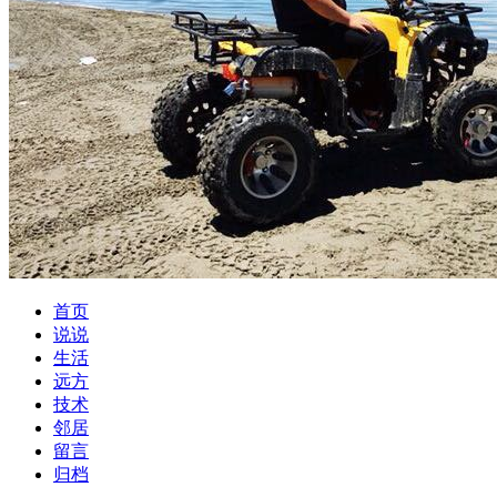
首页
说说
生活
远方
技术
邻居
留言
归档