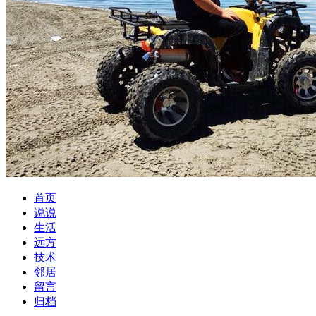
首页
说说
生活
远方
技术
邻居
留言
归档