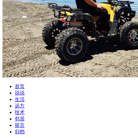
首页
说说
生活
远方
技术
邻居
留言
归档