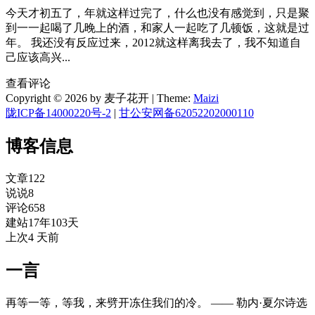
今天才初五了，年就这样过完了，什么也没有感觉到，只是聚
到一一起喝了几晚上的酒，和家人一起吃了几顿饭，这就是过
年。 我还没有反应过来，2012就这样离我去了，我不知道自
己应该高兴...
查看评论
Copyright © 2026 by 麦子花开
|
Theme:
Maizi
陇ICP备14000220号-2
|
甘公安网备62052202000110
博客信息
文章
122
说说
8
评论
658
建站
17年103天
上次
4 天前
一言
再等一等，等我，来劈开冻住我们的冷。 —— 勒内·夏尔诗选