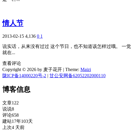
情人节
2013-02-15
4,136
0
1
说实话，从来没有过过 这个节日，也不知道该怎样过哦。 一
就在...
查看评论
Copyright © 2026 by 麦子花开
|
Theme:
Maizi
陇ICP备14000220号-2
|
甘公安网备62052202000110
博客信息
文章
122
说说
8
评论
658
建站
17年103天
上次
4 天前