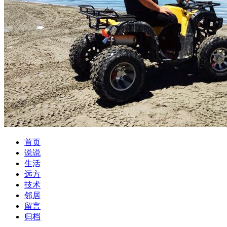
首页
说说
生活
远方
技术
邻居
留言
归档