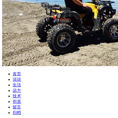
首页
说说
生活
远方
技术
邻居
留言
归档