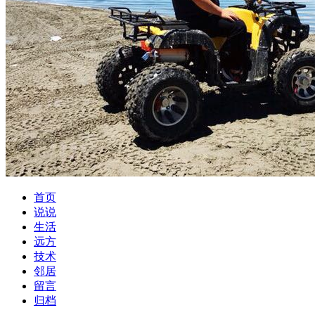
首页
说说
生活
远方
技术
邻居
留言
归档