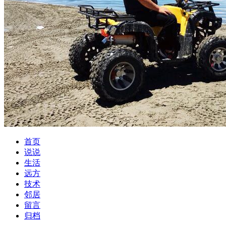
首页
说说
生活
远方
技术
邻居
留言
归档