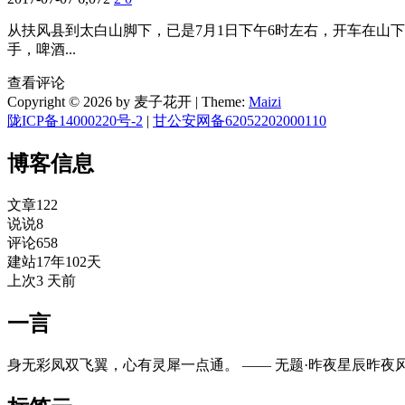
从扶风县到太白山脚下，已是7月1日下午6时左右，开车在山
手，啤酒...
查看评论
Copyright © 2026 by 麦子花开
|
Theme:
Maizi
陇ICP备14000220号-2
|
甘公安网备62052202000110
博客信息
文章
122
说说
8
评论
658
建站
17年102天
上次
3 天前
一言
身无彩凤双飞翼，心有灵犀一点通。 —— 无题·昨夜星辰昨夜