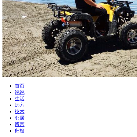
首页
说说
生活
远方
技术
邻居
留言
归档