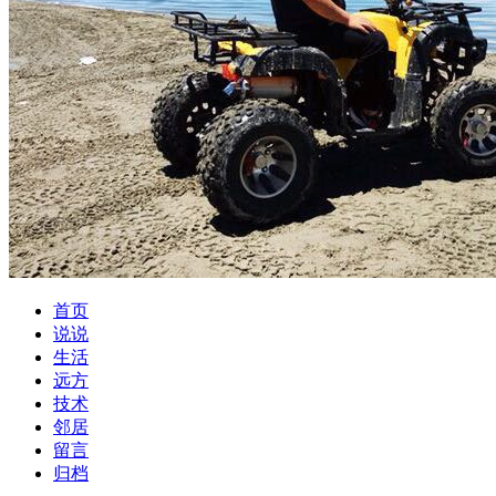
首页
说说
生活
远方
技术
邻居
留言
归档