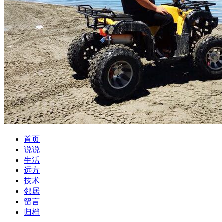
首页
说说
生活
远方
技术
邻居
留言
归档