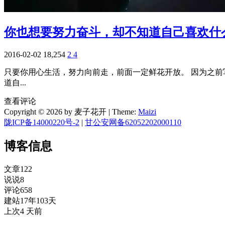
你也想要努力奋斗，却不知道自己喜欢什
2016-02-02
18,254
2
4
只要你用心生活，努力向前走，前面一定鲜花开放。 因为之前
道自...
查看评论
Copyright © 2026 by 麦子花开
|
Theme:
Maizi
陇ICP备14000220号-2
|
甘公安网备62052202000110
博客信息
文章
122
说说
8
评论
658
建站
17年103天
上次
4 天前