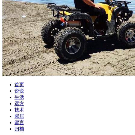
首页
说说
生活
远方
技术
邻居
留言
归档