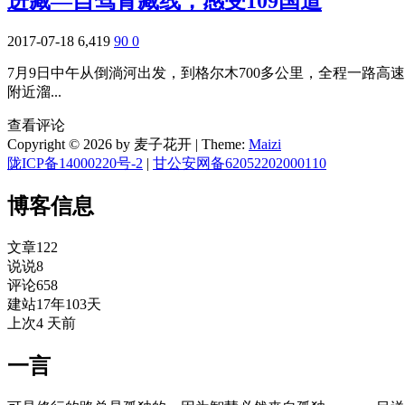
进藏—自驾青藏线，感受109国道
2017-07-18
6,419
90
0
7月9日中午从倒淌河出发，到格尔木700多公里，全程一路
附近溜...
查看评论
Copyright © 2026 by 麦子花开
|
Theme:
Maizi
陇ICP备14000220号-2
|
甘公安网备62052202000110
博客信息
文章
122
说说
8
评论
658
建站
17年103天
上次
4 天前
一言