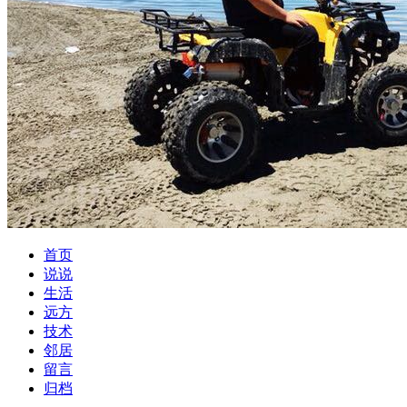
首页
说说
生活
远方
技术
邻居
留言
归档